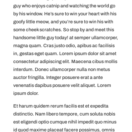
guy who enjoys catnip and watching the world go
by his window. He’s sure to win your heart with his
goofy little meow, and you’re sure to win his with
some cheek scratches. So stop by and meet this
handsome little guy today! at semper ullamcorper,
magna quam. Cras justo odio, apibus ac facilisis
in, gestas eget quam. Lorem ipsum dolor sit amet
consectetur adipiscing elit. Maecena cibus mollis
interdum. Donec ullamcorper nulla non metus
auctor fringilla. Integer posuere erat a ante
venenatis dapibus posuere velit aliquet. Lorem
ipsum dolor.
Et harum quidem rerum facilis est et expedita
distinctio. Nam libero tempore, cum soluta nobis
est eligendi optio cumque nihil impedit quo minus
id quod maxime placeat facere possimus, omnis